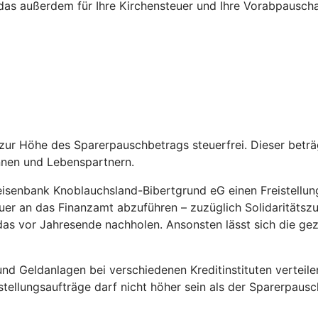
das außerdem für Ihre Kirchensteuer und Ihre Vorabpauschal
is zur Höhe des Sparerpauschbetrags steuerfrei. Dieser bet
nnen und Lebenspartnern.
isenbank Knoblauchsland-Bibertgrund eG einen Freistellungsa
euer an das Finanzamt abzuführen – zuzüglich Solidaritätszu
e das vor Jahresende nachholen. Ansonsten lässt sich die g
d Geldanlagen bei verschiedenen Kreditinstituten verteile
eistellungsaufträge darf nicht höher sein als der Sparerpaus