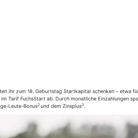
öchten ihr zum 18. Geburtstag Startkapital schenken – etwa f
 im Tarif FuchsStart ab.
Durch monatliche Einzahlungen spar
2
3
unge-Leute-Bonus
und dem Zinsplus
.