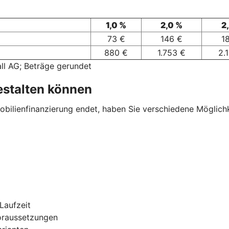
1,0 %
2,0 %
2
73 €
146 €
1
880 €
1.753 €
2.
ll AG; Beträge gerundet
estalten können
ilienfinanzierung endet, haben Sie verschiedene Möglichkei
Laufzeit
oraussetzungen