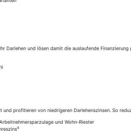
arianten
 Ihr Darlehen und lösen damit die auslaufende Finanzierung
hl
it und profitieren von niedrigeren Darlehenszinsen. So redu
Arbeitnehmersparzulage und Wohn-Riester
4
hreszins