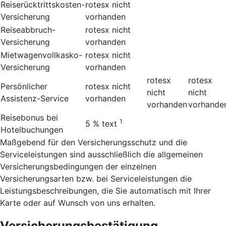
Reiserücktrittskosten-
rotesx
nicht
Versicherung
vorhanden
Reiseabbruch-
rotesx
nicht
Versicherung
vorhanden
Mietwagenvollkasko-
rotesx
nicht
Versicherung
vorhanden
rotesx
rotesx
Persönlicher
rotesx
nicht
nicht
nicht
Assistenz-Service
vorhanden
vorhanden
vorhande
Reisebonus bei
1
5 %
text
Hotelbuchungen
Maßgebend für den Versicherungsschutz und die
Serviceleistungen sind ausschließlich die allgemeinen
Versicherungsbedingungen der einzelnen
Versicherungsarten bzw. bei Serviceleistungen die
Leistungsbeschreibungen, die Sie automatisch mit Ihrer
Karte oder auf Wunsch von uns erhalten.
Versicherungsbestätigung